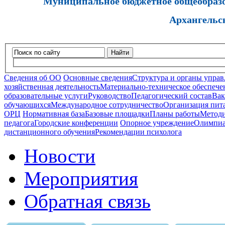
Муниципальное бюджетное общеобразов
Архангельс
Найти
Сведения об ОО
Основные сведения
Структура и органы управ
хозяйственная деятельность
Материально-техническое обеспечен
образовательные услуги
Руководство
Педагогический состав
Вак
обучающихся
Международное сотрудничество
Организация пита
ОРЦ
Нормативная база
Базовые площадки
Планы работы
Методи
педагога
Городские конференции
Опорное учреждение
Олимпиа
дистанционного обучения
Рекомендации психолога
Новости
Мероприятия
Обратная связь