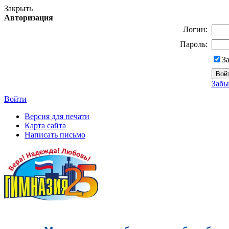
Закрыть
Авторизация
Логин:
Пароль:
З
Забы
Войти
Версия для печати
Карта сайта
Написать письмо