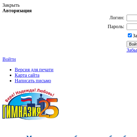
Закрыть
Авторизация
Логин:
Пароль:
З
Забы
Войти
Версия для печати
Карта сайта
Написать письмо