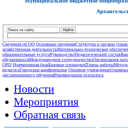
Муниципальное бюджетное общеобразов
Архангельс
Найти
Сведения об ОО
Основные сведения
Структура и органы управ
хозяйственная деятельность
Материально-техническое обеспечен
образовательные услуги
Руководство
Педагогический состав
Вак
обучающихся
Международное сотрудничество
Организация пита
ОРЦ
Нормативная база
Базовые площадки
Планы работы
Методи
педагога
Городские конференции
Опорное учреждение
Олимпиа
дистанционного обучения
Рекомендации психолога
Новости
Мероприятия
Обратная связь