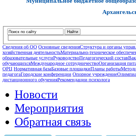
Муниципальное бюджетное общеобразов
Архангельс
Найти
Сведения об ОО
Основные сведения
Структура и органы управ
хозяйственная деятельность
Материально-техническое обеспечен
образовательные услуги
Руководство
Педагогический состав
Вак
обучающихся
Международное сотрудничество
Организация пита
ОРЦ
Нормативная база
Базовые площадки
Планы работы
Методи
педагога
Городские конференции
Опорное учреждение
Олимпиа
дистанционного обучения
Рекомендации психолога
Новости
Мероприятия
Обратная связь