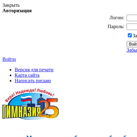
Закрыть
Авторизация
Логин:
Пароль:
З
Забы
Войти
Версия для печати
Карта сайта
Написать письмо