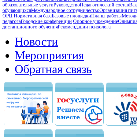
образовательные услуги
Руководство
Педагогический состав
Вак
обучающихся
Международное сотрудничество
Организация пита
ОРЦ
Нормативная база
Базовые площадки
Планы работы
Методи
педагога
Городские конференции
Опорное учреждение
Олимпиа
дистанционного обучения
Рекомендации психолога
Новости
Мероприятия
Обратная связь