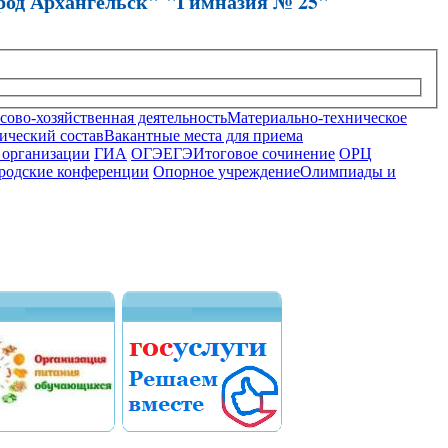
род Архангельск" "Гимназия № 25"
ово-хозяйственная деятельность
Материально-техническое
ический состав
Вакантные места для приема
 организации
ГИА
ОГЭ
ЕГЭ
Итоговое сочинение
ОРЦ
родские конференции
Опорное учреждение
Олимпиады и