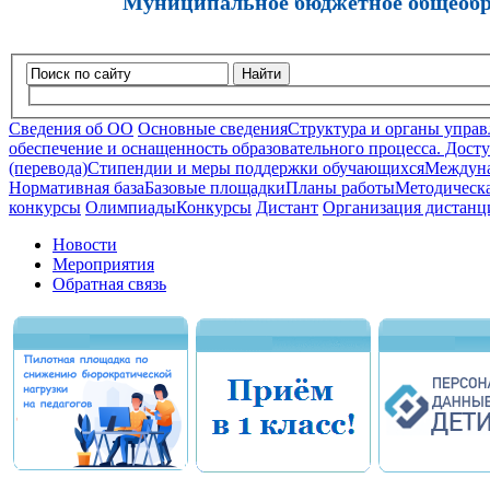
Муниципальное бюджетное общеобра
Найти
Сведения об ОО
Основные сведения
Структура и органы управ
обеспечение и оснащенность образовательного процесса. Досту
(перевода)
Стипендии и меры поддержки обучающихся
Междуна
Нормативная база
Базовые площадки
Планы работы
Методическа
конкурсы
Олимпиады
Конкурсы
Дистант
Организация дистанц
Новости
Мероприятия
Обратная связь