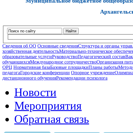
Муниципальное бюджетное общеобразов
Архангельс
Найти
Сведения об ОО
Основные сведения
Структура и органы управ
хозяйственная деятельность
Материально-техническое обеспечен
образовательные услуги
Руководство
Педагогический состав
Вак
обучающихся
Международное сотрудничество
Организация пита
ОРЦ
Нормативная база
Базовые площадки
Планы работы
Методи
педагога
Городские конференции
Опорное учреждение
Олимпиа
дистанционного обучения
Рекомендации психолога
Новости
Мероприятия
Обратная связь