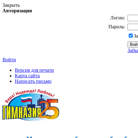
Закрыть
Авторизация
Логин:
Пароль:
З
Забы
Войти
Версия для печати
Карта сайта
Написать письмо