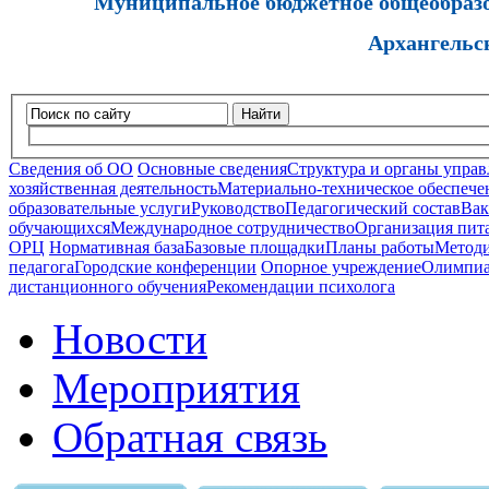
Муниципальное бюджетное общеобразов
Архангельс
Найти
Сведения об ОО
Основные сведения
Структура и органы управ
хозяйственная деятельность
Материально-техническое обеспечен
образовательные услуги
Руководство
Педагогический состав
Вак
обучающихся
Международное сотрудничество
Организация пита
ОРЦ
Нормативная база
Базовые площадки
Планы работы
Методи
педагога
Городские конференции
Опорное учреждение
Олимпиа
дистанционного обучения
Рекомендации психолога
Новости
Мероприятия
Обратная связь