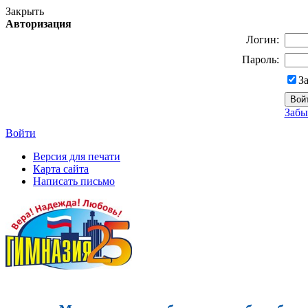
Закрыть
Авторизация
Логин:
Пароль:
З
Забы
Войти
Версия для печати
Карта сайта
Написать письмо