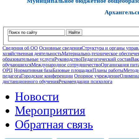
Муниципальное бюджетное общеобразов
Архангельс
Найти
Сведения об ОО
Основные сведения
Структура и органы управ
хозяйственная деятельность
Материально-техническое обеспечен
образовательные услуги
Руководство
Педагогический состав
Вак
обучающихся
Международное сотрудничество
Организация пита
ОРЦ
Нормативная база
Базовые площадки
Планы работы
Методи
педагога
Городские конференции
Опорное учреждение
Олимпиа
дистанционного обучения
Рекомендации психолога
Новости
Мероприятия
Обратная связь