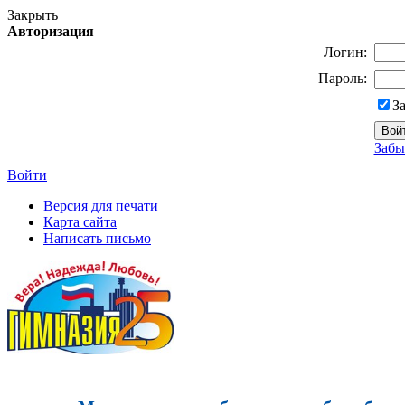
Закрыть
Авторизация
Логин:
Пароль:
З
Забы
Войти
Версия для печати
Карта сайта
Написать письмо