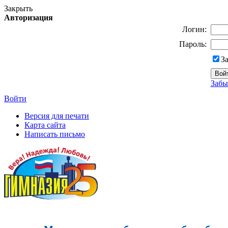
Закрыть
Авторизация
Логин:
Пароль:
З
Забы
Войти
Версия для печати
Карта сайта
Написать письмо