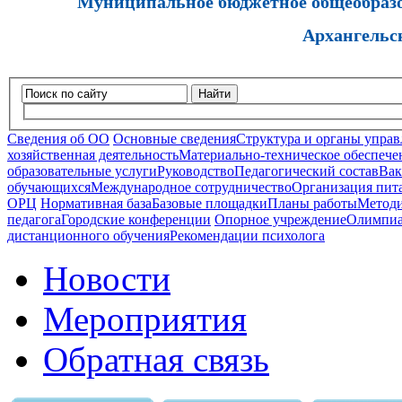
Муниципальное бюджетное общеобразов
Архангельс
Найти
Сведения об ОО
Основные сведения
Структура и органы управ
хозяйственная деятельность
Материально-техническое обеспечен
образовательные услуги
Руководство
Педагогический состав
Вак
обучающихся
Международное сотрудничество
Организация пита
ОРЦ
Нормативная база
Базовые площадки
Планы работы
Методи
педагога
Городские конференции
Опорное учреждение
Олимпиа
дистанционного обучения
Рекомендации психолога
Новости
Мероприятия
Обратная связь