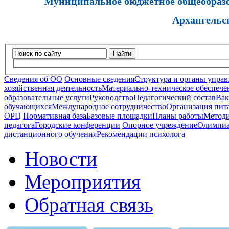
Муниципальное бюджетное общеобразов
Архангельс
Найти
Сведения об ОО
Основные сведения
Структура и органы управ
хозяйственная деятельность
Материально-техническое обеспечен
образовательные услуги
Руководство
Педагогический состав
Вак
обучающихся
Международное сотрудничество
Организация пита
ОРЦ
Нормативная база
Базовые площадки
Планы работы
Методи
педагога
Городские конференции
Опорное учреждение
Олимпиа
дистанционного обучения
Рекомендации психолога
Новости
Мероприятия
Обратная связь