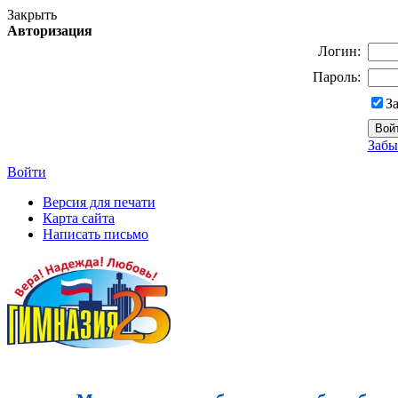
Закрыть
Авторизация
Логин:
Пароль:
З
Забы
Войти
Версия для печати
Карта сайта
Написать письмо