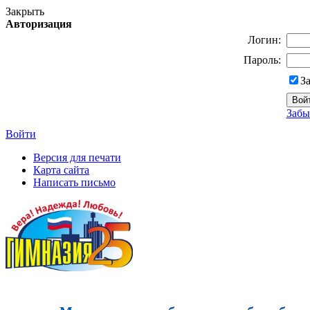
Закрыть
Авторизация
Логин:
Пароль:
З
Забы
Войти
Версия для печати
Карта сайта
Написать письмо