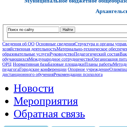
Муниципальное бюджетное общеобразов
Архангельс
Найти
Сведения об ОО
Основные сведения
Структура и органы управ
хозяйственная деятельность
Материально-техническое обеспечен
образовательные услуги
Руководство
Педагогический состав
Вак
обучающихся
Международное сотрудничество
Организация пита
ОРЦ
Нормативная база
Базовые площадки
Планы работы
Методи
педагога
Городские конференции
Опорное учреждение
Олимпиа
дистанционного обучения
Рекомендации психолога
Новости
Мероприятия
Обратная связь