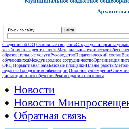
Муниципальное бюджетное общеобразов
Архангельс
Найти
Сведения об ОО
Основные сведения
Структура и органы управ
хозяйственная деятельность
Материально-техническое обеспечен
образовательные услуги
Руководство
Педагогический состав
Вак
обучающихся
Международное сотрудничество
Организация пита
ОРЦ
Нормативная база
Базовые площадки
Планы работы
Методи
педагога
Городские конференции
Опорное учреждение
Олимпиа
дистанционного обучения
Рекомендации психолога
Новости
Новости Минпросвещен
Обратная связь