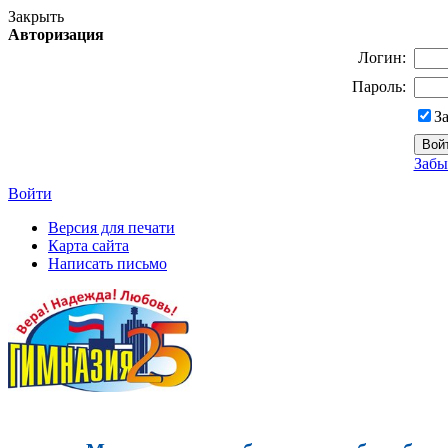
Закрыть
Авторизация
Логин:
Пароль:
З
Забы
Войти
Версия для печати
Карта сайта
Написать письмо