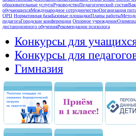
образовательные услуги
Руководство
Педагогический состав
Вак
обучающихся
Международное сотрудничество
Организация пита
ОРЦ
Нормативная база
Базовые площадки
Планы работы
Методи
педагога
Городские конференции
Опорное учреждение
Олимпиа
дистанционного обучения
Рекомендации психолога
Конкурсы для учащихс
Конкурсы для педагого
Гимназия