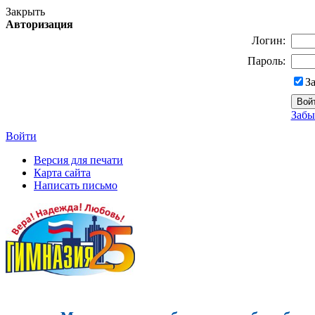
Закрыть
Авторизация
Логин:
Пароль:
З
Забы
Войти
Версия для печати
Карта сайта
Написать письмо