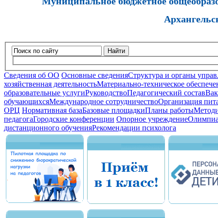
Муниципальное бюджетное общеобразов
Архангельс
Найти
Сведения об ОО
Основные сведения
Структура и органы управ
хозяйственная деятельность
Материально-техническое обеспечен
образовательные услуги
Руководство
Педагогический состав
Вак
обучающихся
Международное сотрудничество
Организация пита
ОРЦ
Нормативная база
Базовые площадки
Планы работы
Методи
педагога
Городские конференции
Опорное учреждение
Олимпиа
дистанционного обучения
Рекомендации психолога