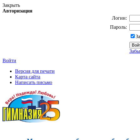
Закрыть
Авторизация
Логин:
Пароль:
З
Забы
Войти
Версия для печати
Карта сайта
Написать письмо