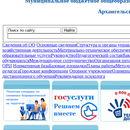
Муниципальное бюджетное общеобразов
Архангельс
Найти
Сведения об ОО
Основные сведения
Структура и органы управ
хозяйственная деятельность
Материально-техническое обеспечен
образовательные услуги
Руководство
Педагогический состав
Вак
обучающихся
Международное сотрудничество
Организация пита
ОРЦ
Нормативная база
Базовые площадки
Планы работы
Методи
педагога
Городские конференции
Опорное учреждение
Олимпиа
дистанционного обучения
Рекомендации психолога