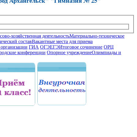
род Архангельск" "Гимназия № 25"
ово-хозяйственная деятельность
Материально-техническое
ический состав
Вакантные места для приема
 организации
ГИА
ОГЭ
ЕГЭ
Итоговое сочинение
ОРЦ
родские конференции
Опорное учреждение
Олимпиады и