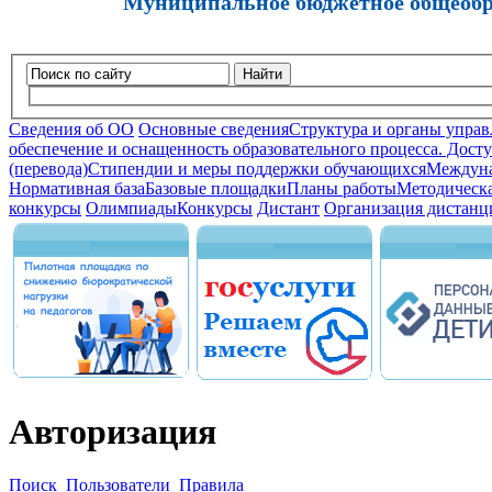
Муниципальное бюджетное общеобра
Найти
Сведения об ОО
Основные сведения
Структура и органы управ
обеспечение и оснащенность образовательного процесса. Досту
(перевода)
Стипендии и меры поддержки обучающихся
Междуна
Нормативная база
Базовые площадки
Планы работы
Методическа
конкурсы
Олимпиады
Конкурсы
Дистант
Организация дистанц
Авторизация
Поиск
Пользователи
Правила