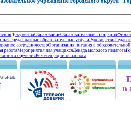
зовательное учреждение городского округа "Го
ления
Документы
Образование
Образовательные стандарты
Финанс
пная среда
Платные образовательные услуги
Руководство
Педагог
родное сотрудничество
Организация питания в образовательной
я работа
Мероприятия для учащихся
Декада молодого педагога
Го
ионного обучения
Рекомендации психолога