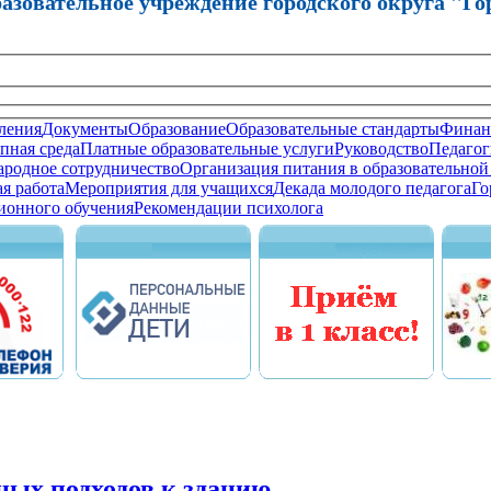
зовательное учреждение городского округа "Го
ления
Документы
Образование
Образовательные стандарты
Финанс
пная среда
Платные образовательные услуги
Руководство
Педагог
родное сотрудничество
Организация питания в образовательной
я работа
Мероприятия для учащихся
Декада молодого педагога
Го
ионного обучения
Рекомендации психолога
ных подходов к зданию