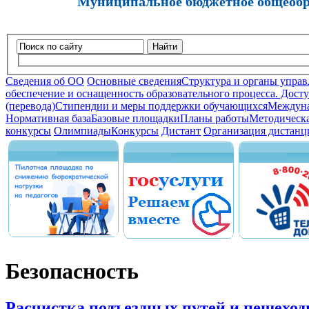
Муниципальное бюджетное общеобра
Найти
Сведения об ОО
Основные сведения
Структура и органы управ
обеспечение и оснащенность образовательного процесса. Досту
(перевода)
Стипендии и меры поддержки обучающихся
Междуна
Нормативная база
Базовые площадки
Планы работы
Методическа
конкурсы
Олимпиады
Конкурсы
Дистант
Организация дистанц
Безопасность
Расчистка подъездных путей и пешеход