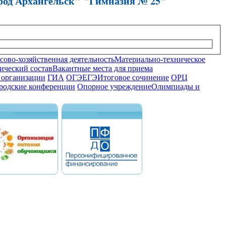
род Архангельск" "Гимназия № 25"
ово-хозяйственная деятельность
Материально-техническое
ический состав
Вакантные места для приема
 организации
ГИА
ОГЭ
ЕГЭ
Итоговое сочинение
ОРЦ
родские конференции
Опорное учреждение
Олимпиады и