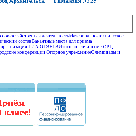
род Архангельск" "Гимназия № 25"
ово-хозяйственная деятельность
Материально-техническое
ический состав
Вакантные места для приема
 организации
ГИА
ОГЭ
ЕГЭ
Итоговое сочинение
ОРЦ
родские конференции
Опорное учреждение
Олимпиады и