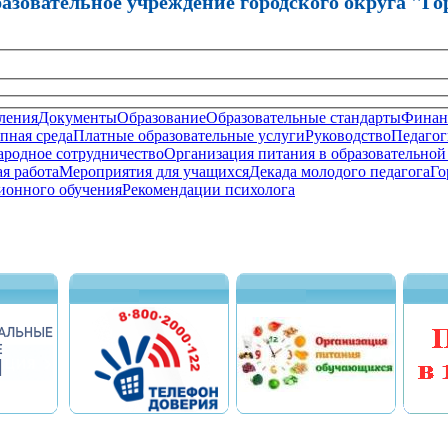
зовательное учреждение городского округа "Го
ления
Документы
Образование
Образовательные стандарты
Финанс
пная среда
Платные образовательные услуги
Руководство
Педагог
родное сотрудничество
Организация питания в образовательной
я работа
Мероприятия для учащихся
Декада молодого педагога
Го
ионного обучения
Рекомендации психолога