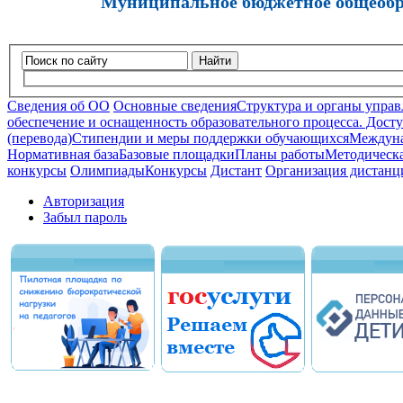
Муниципальное бюджетное общеобра
Найти
Сведения об ОО
Основные сведения
Структура и органы управ
обеспечение и оснащенность образовательного процесса. Досту
(перевода)
Стипендии и меры поддержки обучающихся
Междуна
Нормативная база
Базовые площадки
Планы работы
Методическа
конкурсы
Олимпиады
Конкурсы
Дистант
Организация дистанц
Авторизация
Забыл пароль