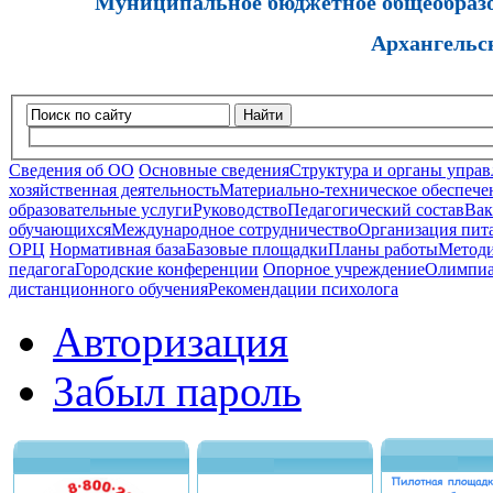
Муниципальное бюджетное общеобразов
Архангельс
Найти
Сведения об ОО
Основные сведения
Структура и органы управ
хозяйственная деятельность
Материально-техническое обеспечен
образовательные услуги
Руководство
Педагогический состав
Вак
обучающихся
Международное сотрудничество
Организация пита
ОРЦ
Нормативная база
Базовые площадки
Планы работы
Методи
педагога
Городские конференции
Опорное учреждение
Олимпиа
дистанционного обучения
Рекомендации психолога
Авторизация
Забыл пароль