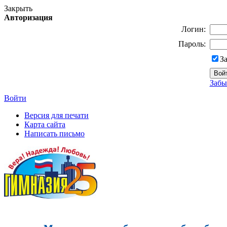
Закрыть
Авторизация
Логин:
Пароль:
З
Забы
Войти
Версия для печати
Карта сайта
Написать письмо