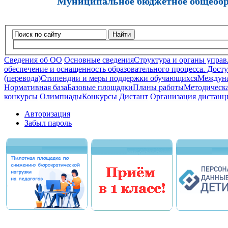
Муниципальное бюджетное общеобра
Найти
Сведения об ОО
Основные сведения
Структура и органы управ
обеспечение и оснащенность образовательного процесса. Досту
(перевода)
Стипендии и меры поддержки обучающихся
Междуна
Нормативная база
Базовые площадки
Планы работы
Методическа
конкурсы
Олимпиады
Конкурсы
Дистант
Организация дистанц
Авторизация
Забыл пароль