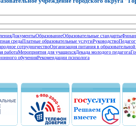
зовательное учреждение городского округа "Го
ления
Документы
Образование
Образовательные стандарты
Финанс
пная среда
Платные образовательные услуги
Руководство
Педагог
родное сотрудничество
Организация питания в образовательной
я работа
Мероприятия для учащихся
Декада молодого педагога
Го
ионного обучения
Рекомендации психолога