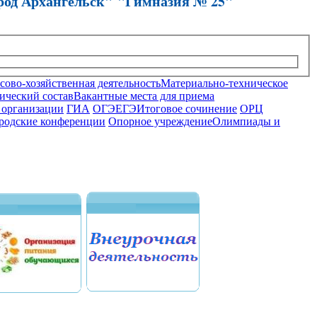
род Архангельск" "Гимназия № 25"
ово-хозяйственная деятельность
Материально-техническое
ический состав
Вакантные места для приема
 организации
ГИА
ОГЭ
ЕГЭ
Итоговое сочинение
ОРЦ
родские конференции
Опорное учреждение
Олимпиады и