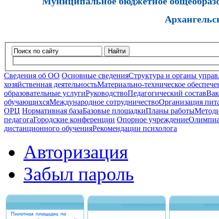
Муниципальное бюджетное общеобразов
Архангельс
Найти
Сведения об ОО
Основные сведения
Структура и органы управ
хозяйственная деятельность
Материально-техническое обеспечен
образовательные услуги
Руководство
Педагогический состав
Вак
обучающихся
Международное сотрудничество
Организация пита
ОРЦ
Нормативная база
Базовые площадки
Планы работы
Методи
педагога
Городские конференции
Опорное учреждение
Олимпиа
дистанционного обучения
Рекомендации психолога
Авторизация
Забыл пароль