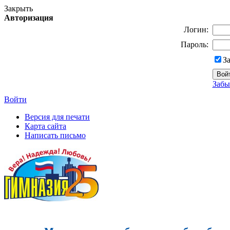
Закрыть
Авторизация
Логин:
Пароль:
З
Забы
Войти
Версия для печати
Карта сайта
Написать письмо