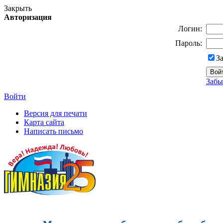
Закрыть
Авторизация
Логин:
Пароль:
З
Забы
Войти
Версия для печати
Карта сайта
Написать письмо