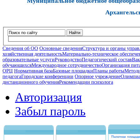
Муниципальное бюджетное общеобразов
Архангельс
Найти
Сведения об ОО
Основные сведения
Структура и органы управ
хозяйственная деятельность
Материально-техническое обеспечен
образовательные услуги
Руководство
Педагогический состав
Вак
обучающихся
Международное сотрудничество
Организация пита
ОРЦ
Нормативная база
Базовые площадки
Планы работы
Методи
педагога
Городские конференции
Опорное учреждение
Олимпиа
дистанционного обучения
Рекомендации психолога
Авторизация
Забыл пароль