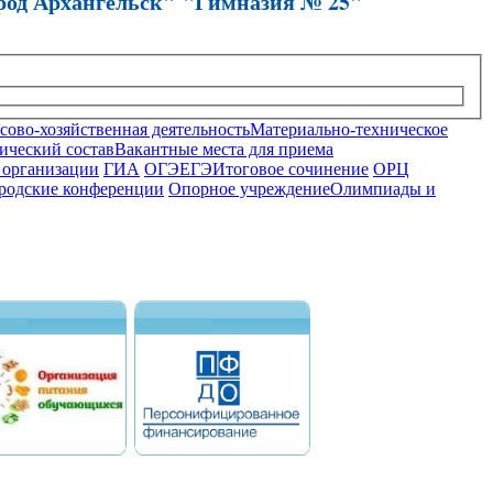
род Архангельск" "Гимназия № 25"
ово-хозяйственная деятельность
Материально-техническое
ический состав
Вакантные места для приема
 организации
ГИА
ОГЭ
ЕГЭ
Итоговое сочинение
ОРЦ
родские конференции
Опорное учреждение
Олимпиады и