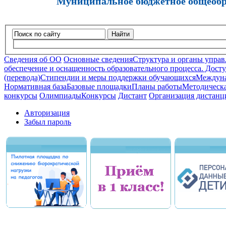
Муниципальное бюджетное общеобра
Найти
Сведения об ОО
Основные сведения
Структура и органы управ
обеспечение и оснащенность образовательного процесса. Досту
(перевода)
Стипендии и меры поддержки обучающихся
Междуна
Нормативная база
Базовые площадки
Планы работы
Методическа
конкурсы
Олимпиады
Конкурсы
Дистант
Организация дистанц
Авторизация
Забыл пароль