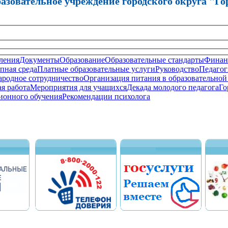
зовательное учреждение городского округа "Го
ления
Документы
Образование
Образовательные стандарты
Финанс
пная среда
Платные образовательные услуги
Руководство
Педагог
родное сотрудничество
Организация питания в образовательной
я работа
Мероприятия для учащихся
Декада молодого педагога
Го
ионного обучения
Рекомендации психолога