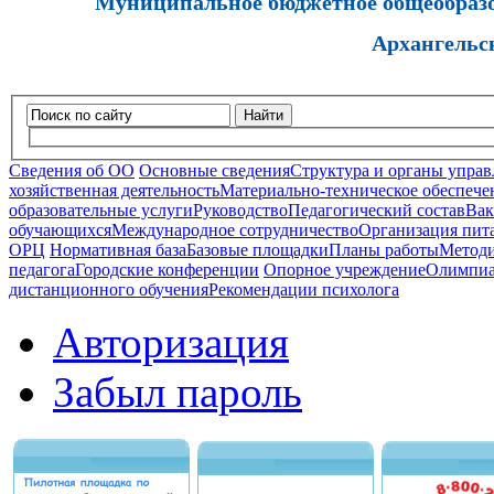
Муниципальное бюджетное общеобразов
Архангельс
Найти
Сведения об ОО
Основные сведения
Структура и органы управ
хозяйственная деятельность
Материально-техническое обеспечен
образовательные услуги
Руководство
Педагогический состав
Вак
обучающихся
Международное сотрудничество
Организация пита
ОРЦ
Нормативная база
Базовые площадки
Планы работы
Методи
педагога
Городские конференции
Опорное учреждение
Олимпиа
дистанционного обучения
Рекомендации психолога
Авторизация
Забыл пароль