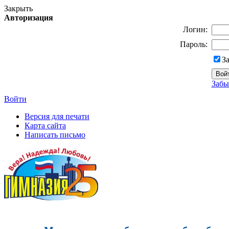
Закрыть
Авторизация
Логин:
Пароль:
З
Забы
Войти
Версия для печати
Карта сайта
Написать письмо