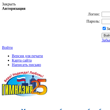
Закрыть
Авторизация
Логин:
Пароль:
З
Забы
Войти
Версия для печати
Карта сайта
Написать письмо