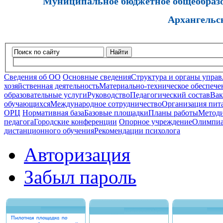
Муниципальное бюджетное общеобразов
Архангельс
Найти
Сведения об ОО
Основные сведения
Структура и органы управ
хозяйственная деятельность
Материально-техническое обеспечен
образовательные услуги
Руководство
Педагогический состав
Вак
обучающихся
Международное сотрудничество
Организация пита
ОРЦ
Нормативная база
Базовые площадки
Планы работы
Методи
педагога
Городские конференции
Опорное учреждение
Олимпиа
дистанционного обучения
Рекомендации психолога
Авторизация
Забыл пароль