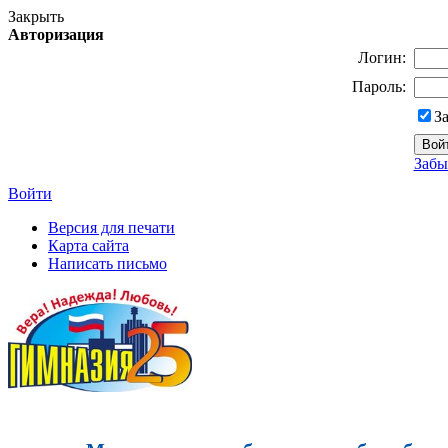
Закрыть
Авторизация
Логин:
Пароль:
З
Забы
Войти
Версия для печати
Карта сайта
Написать письмо