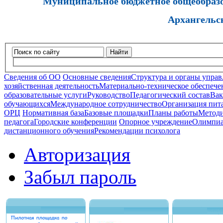
Муниципальное бюджетное общеобразов
Архангельс
Найти
Сведения об ОО
Основные сведения
Структура и органы управ
хозяйственная деятельность
Материально-техническое обеспечен
образовательные услуги
Руководство
Педагогический состав
Вак
обучающихся
Международное сотрудничество
Организация пита
ОРЦ
Нормативная база
Базовые площадки
Планы работы
Методи
педагога
Городские конференции
Опорное учреждение
Олимпиа
дистанционного обучения
Рекомендации психолога
Авторизация
Забыл пароль