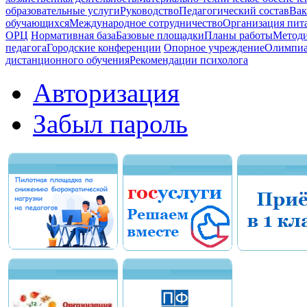
образовательные услуги
Руководство
Педагогический состав
Вак
обучающихся
Международное сотрудничество
Организация пита
ОРЦ
Нормативная база
Базовые площадки
Планы работы
Методи
педагога
Городские конференции
Опорное учреждение
Олимпиа
дистанционного обучения
Рекомендации психолога
Авторизация
Забыл пароль