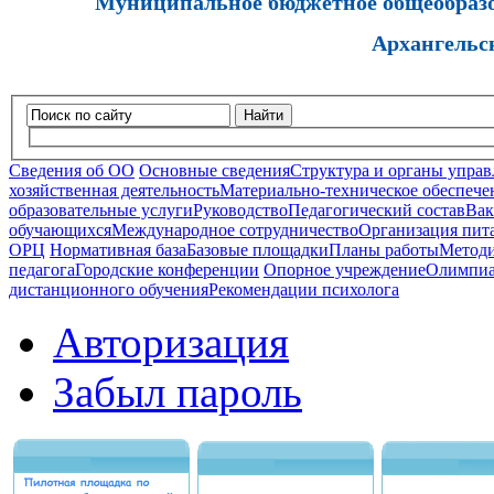
Муниципальное бюджетное общеобразов
Архангельс
Найти
Сведения об ОО
Основные сведения
Структура и органы управ
хозяйственная деятельность
Материально-техническое обеспечен
образовательные услуги
Руководство
Педагогический состав
Вак
обучающихся
Международное сотрудничество
Организация пита
ОРЦ
Нормативная база
Базовые площадки
Планы работы
Методи
педагога
Городские конференции
Опорное учреждение
Олимпиа
дистанционного обучения
Рекомендации психолога
Авторизация
Забыл пароль