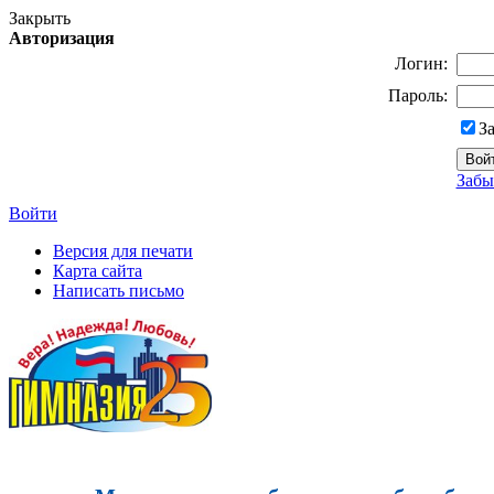
Закрыть
Авторизация
Логин:
Пароль:
З
Забы
Войти
Версия для печати
Карта сайта
Написать письмо