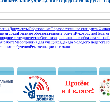
зовательное учреждение городского округа "Го
ления
Документы
Образование
Образовательные стандарты
Финанс
пная среда
Платные образовательные услуги
Руководство
Педагог
родное сотрудничество
Организация питания в образовательной
я работа
Мероприятия для учащихся
Декада молодого педагога
Го
ионного обучения
Рекомендации психолога