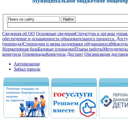
Муниципальное бюджетное общеобра
Найти
Сведения об ОО
Основные сведения
Структура и органы управ
обеспечение и оснащенность образовательного процесса. Досту
(перевода)
Стипендии и меры поддержки обучающихся
Междуна
Нормативная база
Базовые площадки
Планы работы
Методическа
конкурсы
Олимпиады
Конкурсы
Дистант
Организация дистанц
Авторизация
Забыл пароль