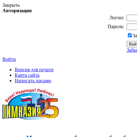
Закрыть
Авторизация
Логин:
Пароль:
З
Забы
Войти
Версия для печати
Карта сайта
Написать письмо