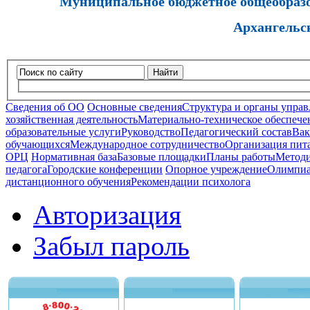
Муниципальное бюджетное общеобразов
Архангельс
Найти
Сведения об ОО
Основные сведения
Структура и органы управ
хозяйственная деятельность
Материально-техническое обеспечен
образовательные услуги
Руководство
Педагогический состав
Вак
обучающихся
Международное сотрудничество
Организация пита
ОРЦ
Нормативная база
Базовые площадки
Планы работы
Методи
педагога
Городские конференции
Опорное учреждение
Олимпиа
дистанционного обучения
Рекомендации психолога
Авторизация
Забыл пароль