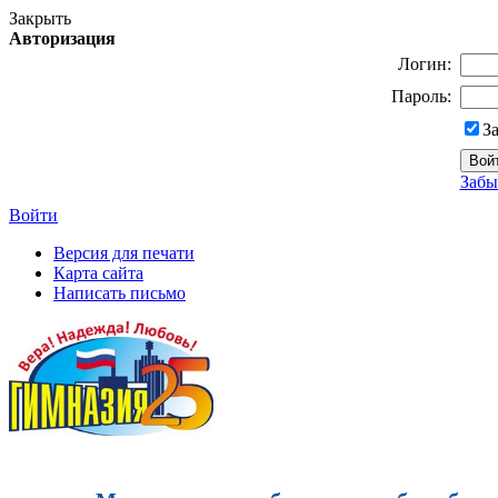
Закрыть
Авторизация
Логин:
Пароль:
З
Забы
Войти
Версия для печати
Карта сайта
Написать письмо