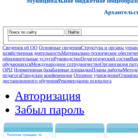
Муниципальное бюджетное общеобразов
Архангельс
Найти
Сведения об ОО
Основные сведения
Структура и органы управ
хозяйственная деятельность
Материально-техническое обеспечен
образовательные услуги
Руководство
Педагогический состав
Вак
обучающихся
Международное сотрудничество
Организация пита
ОРЦ
Нормативная база
Базовые площадки
Планы работы
Методи
педагога
Городские конференции
Опорное учреждение
Олимпиа
дистанционного обучения
Рекомендации психолога
Авторизация
Забыл пароль