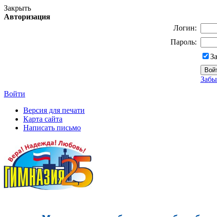
Закрыть
Авторизация
Логин:
Пароль:
З
Забы
Войти
Версия для печати
Карта сайта
Написать письмо