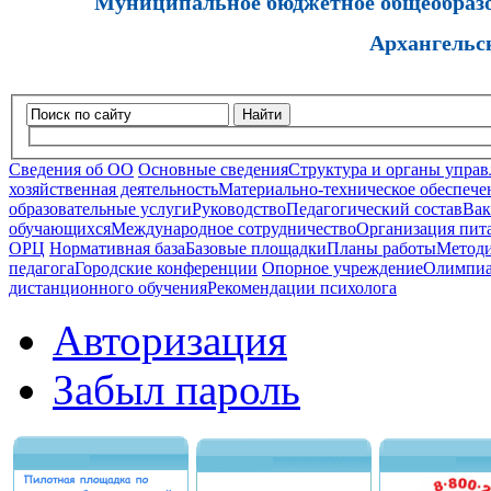
Муниципальное бюджетное общеобразов
Архангельс
Найти
Сведения об ОО
Основные сведения
Структура и органы управ
хозяйственная деятельность
Материально-техническое обеспечен
образовательные услуги
Руководство
Педагогический состав
Вак
обучающихся
Международное сотрудничество
Организация пита
ОРЦ
Нормативная база
Базовые площадки
Планы работы
Методи
педагога
Городские конференции
Опорное учреждение
Олимпиа
дистанционного обучения
Рекомендации психолога
Авторизация
Забыл пароль