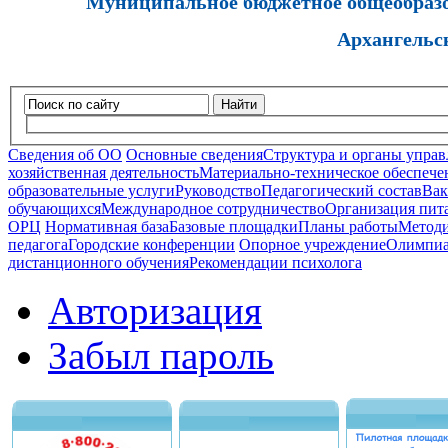
Муниципальное бюджетное общеобразов
Архангельс
Найти
Сведения об ОО
Основные сведения
Структура и органы управ
хозяйственная деятельность
Материально-техническое обеспечен
образовательные услуги
Руководство
Педагогический состав
Вак
обучающихся
Международное сотрудничество
Организация пита
ОРЦ
Нормативная база
Базовые площадки
Планы работы
Методи
педагога
Городские конференции
Опорное учреждение
Олимпиа
дистанционного обучения
Рекомендации психолога
Авторизация
Забыл пароль