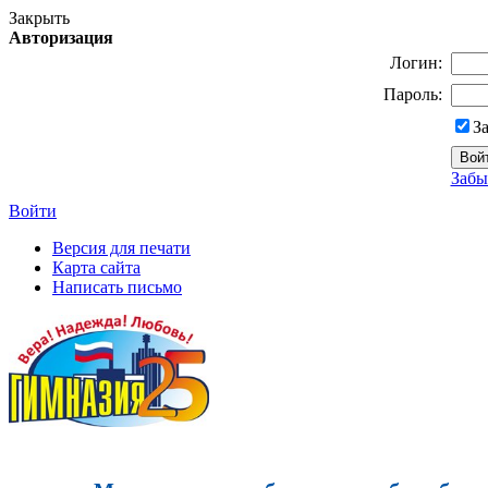
Закрыть
Авторизация
Логин:
Пароль:
З
Забы
Войти
Версия для печати
Карта сайта
Написать письмо