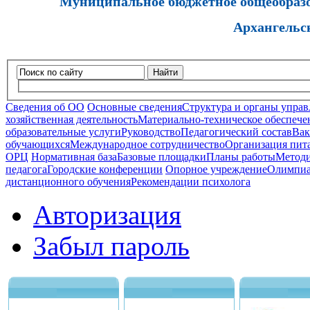
Муниципальное бюджетное общеобразов
Архангельс
Найти
Сведения об ОО
Основные сведения
Структура и органы управ
хозяйственная деятельность
Материально-техническое обеспечен
образовательные услуги
Руководство
Педагогический состав
Вак
обучающихся
Международное сотрудничество
Организация пита
ОРЦ
Нормативная база
Базовые площадки
Планы работы
Методи
педагога
Городские конференции
Опорное учреждение
Олимпиа
дистанционного обучения
Рекомендации психолога
Авторизация
Забыл пароль