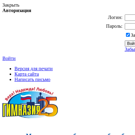
Закрыть
Авторизация
Логин:
Пароль:
З
Забы
Войти
Версия для печати
Карта сайта
Написать письмо