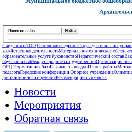
Муниципальное бюджетное общеобразов
Архангельс
Найти
Сведения об ОО
Основные сведения
Структура и органы управ
хозяйственная деятельность
Материально-техническое обеспечен
образовательные услуги
Руководство
Педагогический состав
Вак
обучающихся
Международное сотрудничество
Организация пита
ОРЦ
Нормативная база
Базовые площадки
Планы работы
Методи
педагога
Городские конференции
Опорное учреждение
Олимпиа
дистанционного обучения
Рекомендации психолога
Новости
Мероприятия
Обратная связь