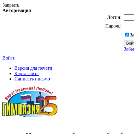
Закрыть
Авторизация
Логин:
Пароль:
З
Забы
Войти
Версия для печати
Карта сайта
Написать письмо