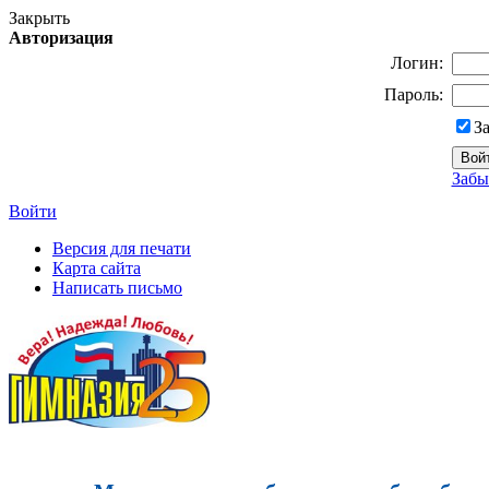
Закрыть
Авторизация
Логин:
Пароль:
З
Забы
Войти
Версия для печати
Карта сайта
Написать письмо