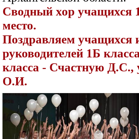
Сводный хор учащихся 1Б
место.
Поздравляем учащихся и
руководителей 1Б класса
класса - Счастную Д.С.,
О.И.