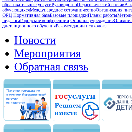
образовательные услуги
Руководство
Педагогический состав
Вак
обучающихся
Международное сотрудничество
Организация пита
ОРЦ
Нормативная база
Базовые площадки
Планы работы
Методи
педагога
Городские конференции
Опорное учреждение
Олимпиа
дистанционного обучения
Рекомендации психолога
Новости
Мероприятия
Обратная связь