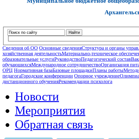
Муниципальное бюджетное общеобразов
Архангельс
Найти
Сведения об ОО
Основные сведения
Структура и органы управ
хозяйственная деятельность
Материально-техническое обеспечен
образовательные услуги
Руководство
Педагогический состав
Вак
обучающихся
Международное сотрудничество
Организация пита
ОРЦ
Нормативная база
Базовые площадки
Планы работы
Методи
педагога
Городские конференции
Опорное учреждение
Олимпиа
дистанционного обучения
Рекомендации психолога
Новости
Мероприятия
Обратная связь