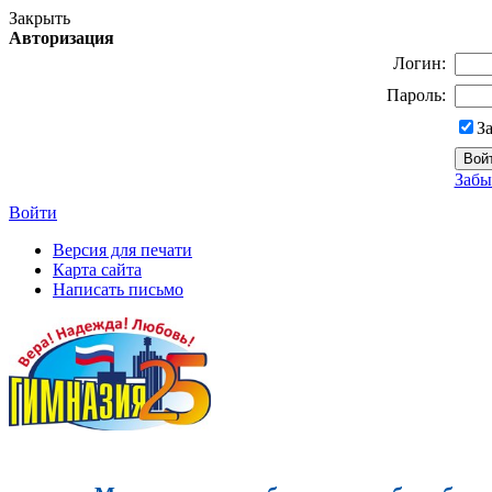
Закрыть
Авторизация
Логин:
Пароль:
З
Забы
Войти
Версия для печати
Карта сайта
Написать письмо