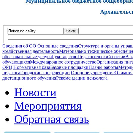
Муниципальное бюджетное общеобразов
Архангельс
Найти
Сведения об ОО
Основные сведения
Структура и органы управ
хозяйственная деятельность
Материально-техническое обеспечен
образовательные услуги
Руководство
Педагогический состав
Вак
обучающихся
Международное сотрудничество
Организация пита
ОРЦ
Нормативная база
Базовые площадки
Планы работы
Методи
педагога
Городские конференции
Опорное учреждение
Олимпиа
дистанционного обучения
Рекомендации психолога
Новости
Мероприятия
Обратная связь