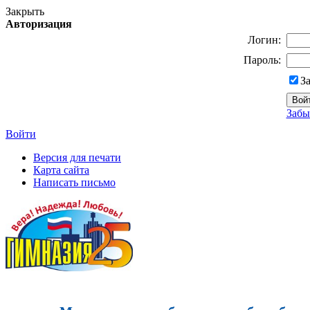
Закрыть
Авторизация
Логин:
Пароль:
З
Забы
Войти
Версия для печати
Карта сайта
Написать письмо