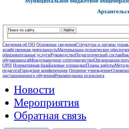
Муниципальное бюджетное общеобразов
Архангельс
Найти
Сведения об ОО
Основные сведения
Структура и органы управ
хозяйственная деятельность
Материально-техническое обеспечен
образовательные услуги
Руководство
Педагогический состав
Вак
обучающихся
Международное сотрудничество
Организация пита
ОРЦ
Нормативная база
Базовые площадки
Планы работы
Методи
педагога
Городские конференции
Опорное учреждение
Олимпиа
дистанционного обучения
Рекомендации психолога
Новости
Мероприятия
Обратная связь