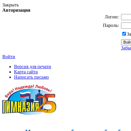
Закрыть
Авторизация
Логин:
Пароль:
З
Забы
Войти
Версия для печати
Карта сайта
Написать письмо