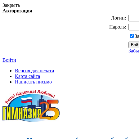
Закрыть
Авторизация
Логин:
Пароль:
З
Забы
Войти
Версия для печати
Карта сайта
Написать письмо