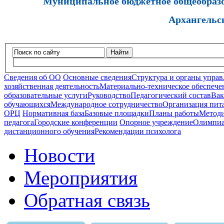
Муниципальное бюджетное общеобразов
Архангельс
Найти
Сведения об ОО
Основные сведения
Структура и органы управ
хозяйственная деятельность
Материально-техническое обеспечен
образовательные услуги
Руководство
Педагогический состав
Вак
обучающихся
Международное сотрудничество
Организация пита
ОРЦ
Нормативная база
Базовые площадки
Планы работы
Методи
педагога
Городские конференции
Опорное учреждение
Олимпиа
дистанционного обучения
Рекомендации психолога
Новости
Мероприятия
Обратная связь