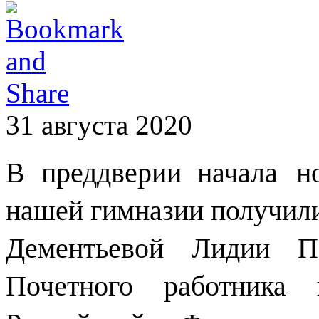
31 августа 2020
В преддверии начала
н
нашей гимназии пол
учил
Деме
нтьевой
Лидии
Па
Почетного работника 