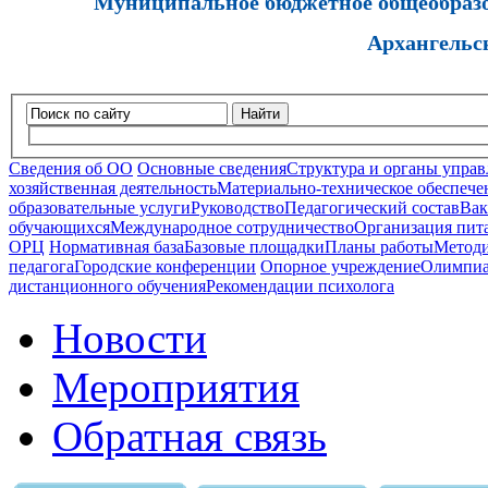
Муниципальное бюджетное общеобразов
Архангельс
Найти
Сведения об ОО
Основные сведения
Структура и органы управ
хозяйственная деятельность
Материально-техническое обеспечен
образовательные услуги
Руководство
Педагогический состав
Вак
обучающихся
Международное сотрудничество
Организация пита
ОРЦ
Нормативная база
Базовые площадки
Планы работы
Методи
педагога
Городские конференции
Опорное учреждение
Олимпиа
дистанционного обучения
Рекомендации психолога
Новости
Мероприятия
Обратная связь