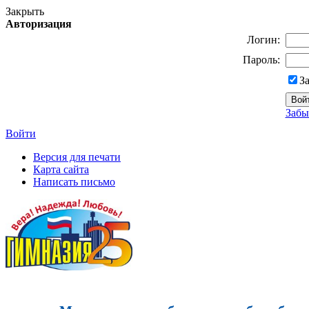
Закрыть
Авторизация
Логин:
Пароль:
З
Забы
Войти
Версия для печати
Карта сайта
Написать письмо