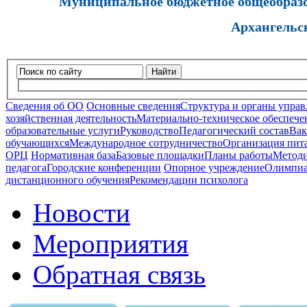
Муниципальное бюджетное общеобразов
Архангельс
Найти
Сведения об ОО
Основные сведения
Структура и органы управ
хозяйственная деятельность
Материально-техническое обеспечен
образовательные услуги
Руководство
Педагогический состав
Вак
обучающихся
Международное сотрудничество
Организация пита
ОРЦ
Нормативная база
Базовые площадки
Планы работы
Методи
педагога
Городские конференции
Опорное учреждение
Олимпиа
дистанционного обучения
Рекомендации психолога
Новости
Мероприятия
Обратная связь