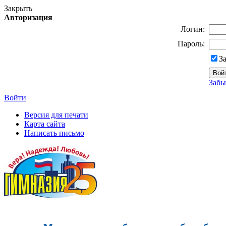
Закрыть
Авторизация
Логин:
Пароль:
З
Забы
Войти
Версия для печати
Карта сайта
Написать письмо