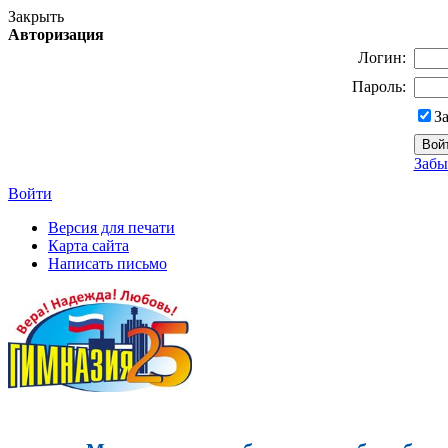
Закрыть
Авторизация
Логин:
Пароль:
З
Забы
Войти
Версия для печати
Карта сайта
Написать письмо