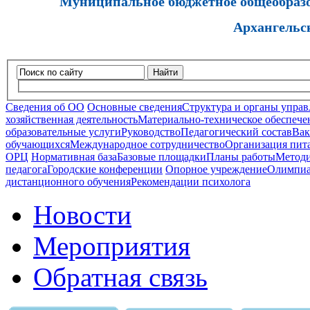
Муниципальное бюджетное общеобразов
Архангельс
Найти
Сведения об ОО
Основные сведения
Структура и органы управ
хозяйственная деятельность
Материально-техническое обеспечен
образовательные услуги
Руководство
Педагогический состав
Вак
обучающихся
Международное сотрудничество
Организация пита
ОРЦ
Нормативная база
Базовые площадки
Планы работы
Методи
педагога
Городские конференции
Опорное учреждение
Олимпиа
дистанционного обучения
Рекомендации психолога
Новости
Мероприятия
Обратная связь