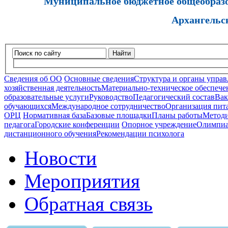
Муниципальное бюджетное общеобразов
Архангельс
Найти
Сведения об ОО
Основные сведения
Структура и органы управ
хозяйственная деятельность
Материально-техническое обеспечен
образовательные услуги
Руководство
Педагогический состав
Вак
обучающихся
Международное сотрудничество
Организация пита
ОРЦ
Нормативная база
Базовые площадки
Планы работы
Методи
педагога
Городские конференции
Опорное учреждение
Олимпиа
дистанционного обучения
Рекомендации психолога
Новости
Мероприятия
Обратная связь