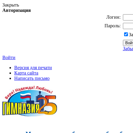
Закрыть
Авторизация
Логин:
Пароль:
З
Забы
Войти
Версия для печати
Карта сайта
Написать письмо