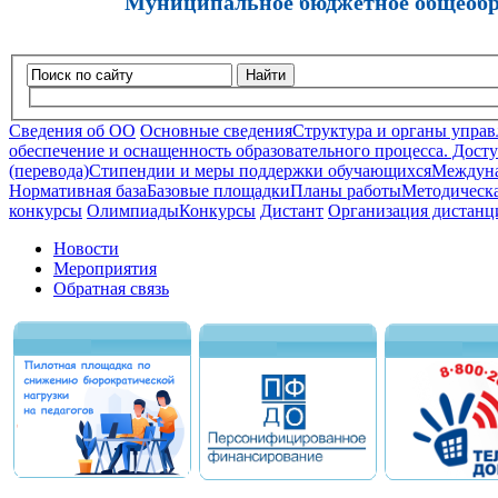
Муниципальное бюджетное общеобра
Найти
Сведения об ОО
Основные сведения
Структура и органы управ
обеспечение и оснащенность образовательного процесса. Досту
(перевода)
Стипендии и меры поддержки обучающихся
Междуна
Нормативная база
Базовые площадки
Планы работы
Методическа
конкурсы
Олимпиады
Конкурсы
Дистант
Организация дистанц
Новости
Мероприятия
Обратная связь