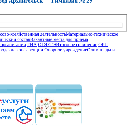
род Архангельск" "Гимназия № 25"
ово-хозяйственная деятельность
Материально-техническое
ический состав
Вакантные места для приема
 организации
ГИА
ОГЭ
ЕГЭ
Итоговое сочинение
ОРЦ
родские конференции
Опорное учреждение
Олимпиады и