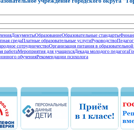
зовательное учреждение городского округа "Го
ления
Документы
Образование
Образовательные стандарты
Финанс
пная среда
Платные образовательные услуги
Руководство
Педагог
родное сотрудничество
Организация питания в образовательной
я работа
Мероприятия для учащихся
Декада молодого педагога
Го
ионного обучения
Рекомендации психолога