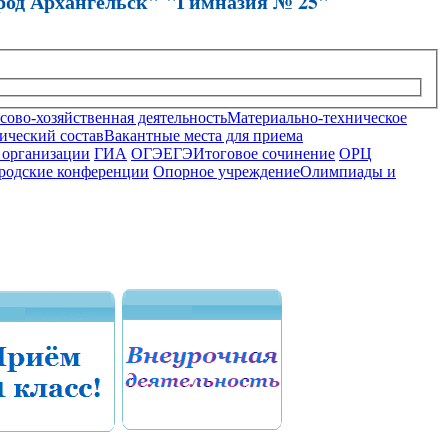
род Архангельск" "Гимназия № 25"
ово-хозяйственная деятельность
Материально-техническое
ический состав
Вакантные места для приема
 организации
ГИА
ОГЭ
ЕГЭ
Итоговое сочинение
ОРЦ
родские конференции
Опорное учреждение
Олимпиады и