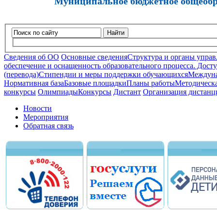
Муниципальное бюджетное общеобра
Найти
Сведения об ОО
Основные сведения
Структура и органы управ
обеспечение и оснащенность образовательного процесса. Досту
(перевода)
Стипендии и меры поддержки обучающихся
Междуна
Нормативная база
Базовые площадки
Планы работы
Методическа
конкурсы
Олимпиады
Конкурсы
Дистант
Организация дистанц
Новости
Мероприятия
Обратная связь