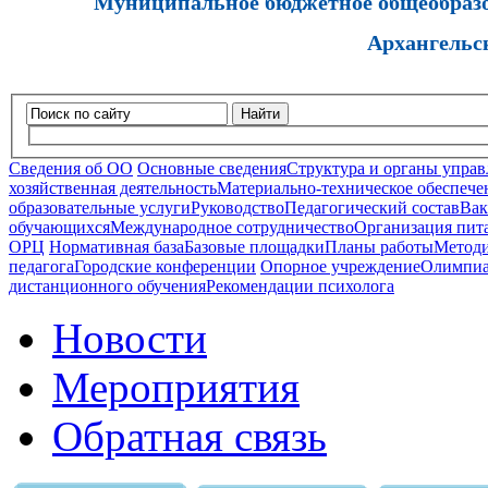
Муниципальное бюджетное общеобразов
Архангельс
Найти
Сведения об ОО
Основные сведения
Структура и органы управ
хозяйственная деятельность
Материально-техническое обеспечен
образовательные услуги
Руководство
Педагогический состав
Вак
обучающихся
Международное сотрудничество
Организация пита
ОРЦ
Нормативная база
Базовые площадки
Планы работы
Методи
педагога
Городские конференции
Опорное учреждение
Олимпиа
дистанционного обучения
Рекомендации психолога
Новости
Мероприятия
Обратная связь