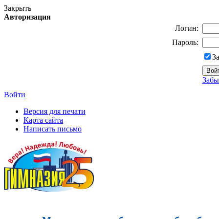
Закрыть
Авторизация
Логин:
Пароль:
З
Забы
Войти
Версия для печати
Карта сайта
Написать письмо