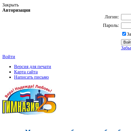
Закрыть
Авторизация
Логин:
Пароль:
З
Забы
Войти
Версия для печати
Карта сайта
Написать письмо