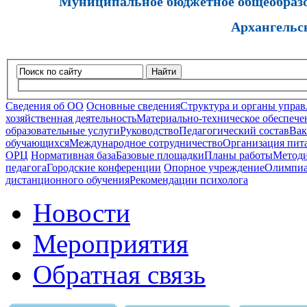
Муниципальное бюджетное общеобразов
Архангельс
Найти
Сведения об ОО
Основные сведения
Структура и органы управ
хозяйственная деятельность
Материально-техническое обеспечен
образовательные услуги
Руководство
Педагогический состав
Вак
обучающихся
Международное сотрудничество
Организация пита
ОРЦ
Нормативная база
Базовые площадки
Планы работы
Методи
педагога
Городские конференции
Опорное учреждение
Олимпиа
дистанционного обучения
Рекомендации психолога
Новости
Мероприятия
Обратная связь