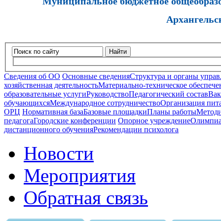
Муниципальное бюджетное общеобразов
Архангельс
Найти
Сведения об ОО
Основные сведения
Структура и органы управ
хозяйственная деятельность
Материально-техническое обеспечен
образовательные услуги
Руководство
Педагогический состав
Вак
обучающихся
Международное сотрудничество
Организация пита
ОРЦ
Нормативная база
Базовые площадки
Планы работы
Методи
педагога
Городские конференции
Опорное учреждение
Олимпиа
дистанционного обучения
Рекомендации психолога
Новости
Мероприятия
Обратная связь